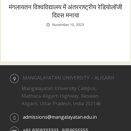
मंगलायतन विश्वविद्यालय में अंतरराष्ट्रीय रेडियोलॉजी
दिवस मनाया
November 10, 2023
मंगलायतन विश्वविद्यालय के इंस्टिट्यूट ऑफ नर्सिंग एंड पैरामेडिकल साइंसेज के
विद्यार्थियों ने अंतराष्ट्रीय रेडियोलॉजी दिवस बड़े उत्साह के साथ मनाया।…
MANGALAYATAN UNIVERSITY – ALIGARH
Mangalayatan University Campus,
Mathura-Aligarh Highway, Beswan
Aligarh, Uttar Pradesh, India 202146
admissions@mangalayatan.edu.in
+91 9358333333 , 9359555555