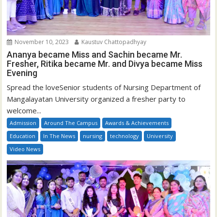
November 10, 2023
Kaustuv Chattopadhyay
Ananya became Miss and Sachin became Mr.
Fresher, Ritika became Mr. and Divya became Miss
Evening
Spread the loveSenior students of Nursing Department of
Mangalayatan University organized a fresher party to
welcome...
Admission
Around The Campus
Awards & Achievements
Education
In The News
nursing
technology
University
Video News