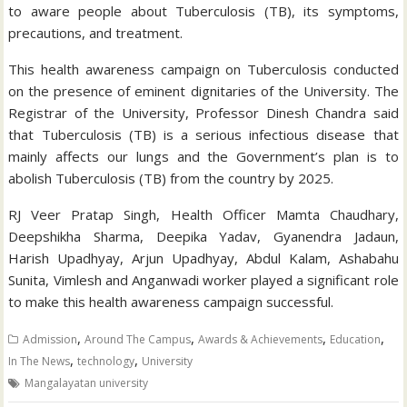
to aware people about Tuberculosis (TB), its symptoms,
precautions, and treatment.
This health awareness campaign on Tuberculosis conducted
on the presence of eminent dignitaries of the University. The
Registrar of the University, Professor Dinesh Chandra said
that Tuberculosis (TB) is a serious infectious disease that
mainly affects our lungs and the Government’s plan is to
abolish Tuberculosis (TB) from the country by 2025.
RJ Veer Pratap Singh, Health Officer Mamta Chaudhary,
Deepshikha Sharma, Deepika Yadav, Gyanendra Jadaun,
Harish Upadhyay, Arjun Upadhyay, Abdul Kalam, Ashabahu
Sunita, Vimlesh and Anganwadi worker played a significant role
to make this health awareness campaign successful.
,
,
,
,
Admission
Around The Campus
Awards & Achievements
Education
,
,
In The News
technology
University
Mangalayatan university