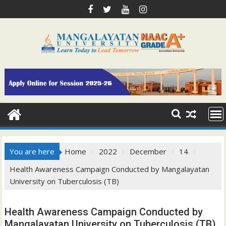
Skip
to
content
You are here
Home
2022
December
14
Health Awareness Campaign Conducted by Mangalayatan
University on Tuberculosis (TB)
Health Awareness Campaign Conducted by
Mangalayatan University on Tuberculosis (TB)