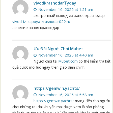
vivodkrasnodarTyday
November 16, 2025 at 1:51 am
экстренный вывод из запоя краснодар
vivod-iz-zapoya-krasnodar022.ru
лечение запоя краснодар
Ưu Đãi Người Chơi Mubet
November 16, 2025 at 4:40 am
Người chơi tại
Mubet.com
có thể kiểm tra kết
quả cược mọi lúc ngay trên giao diện chính.
https://gemwin.yachts/
November 16, 2025 at 5:58 am
https://gemwin.yachts/
mang đến cho người
chơi những ưu đãi khuyến mãi được xem là hào phóng
nhất thị trường hiện nay. Chỉ cần tạo tài khoản mới, người