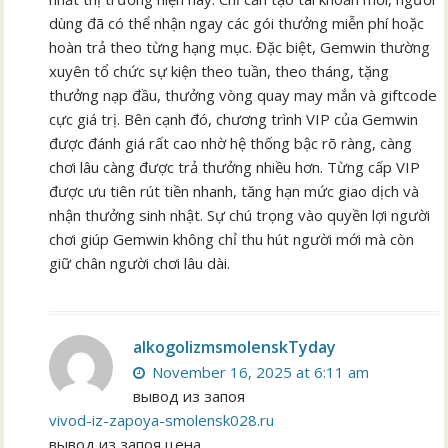
dùng đã có thể nhận ngay các gói thưởng miễn phí hoặc
hoàn trả theo từng hạng mục. Đặc biệt, Gemwin thường
xuyên tổ chức sự kiện theo tuần, theo tháng, tặng
thưởng nạp đầu, thưởng vòng quay may mắn và giftcode
cực giá trị. Bên cạnh đó, chương trình VIP của Gemwin
được đánh giá rất cao nhờ hệ thống bậc rõ ràng, càng
chơi lâu càng được trả thưởng nhiều hơn. Từng cấp VIP
được ưu tiên rút tiền nhanh, tăng hạn mức giao dịch và
nhận thưởng sinh nhật. Sự chú trọng vào quyền lợi người
chơi giúp Gemwin không chỉ thu hút người mới mà còn
giữ chân người chơi lâu dài.
alkogolizmsmolenskTyday
November 16, 2025 at 6:11 am
вывод из запоя
vivod-iz-zapoya-smolensk028.ru
вывод из запоя цена