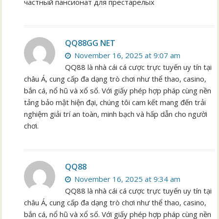
частный пансионат для престарелых
QQ88GG NET
November 16, 2025 at 9:07 am
QQ88 là nhà cái cá cược trực tuyến uy tín tại
châu Á, cung cấp đa dạng trò chơi như thể thao, casino,
bắn cá, nổ hũ và xổ số. Với giấy phép hợp pháp cùng nền
tảng bảo mật hiện đại, chúng tôi cam kết mang đến trải
nghiệm giải trí an toàn, minh bạch và hấp dẫn cho người
chơi.
QQ88
November 16, 2025 at 9:34 am
QQ88 là nhà cái cá cược trực tuyến uy tín tại
châu Á, cung cấp đa dạng trò chơi như thể thao, casino,
bắn cá, nổ hũ và xổ số. Với giấy phép hợp pháp cùng nền