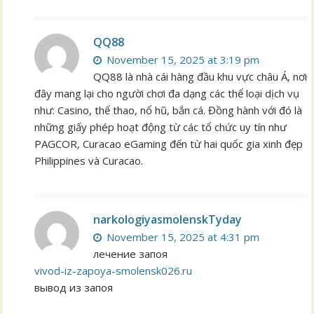
QQ88
November 15, 2025 at 3:19 pm
QQ88 là nhà cái hàng đầu khu vực châu Á, nơi
đây mang lại cho người chơi đa dạng các thể loại dịch vụ
như: Casino, thể thao, nổ hũ, bắn cá. Đồng hành với đó là
những giấy phép hoạt động từ các tổ chức uy tín như
PAGCOR, Curacao eGaming đến từ hai quốc gia xinh đẹp
Philippines và Curacao.
narkologiyasmolenskTyday
November 15, 2025 at 4:31 pm
лечение запоя
vivod-iz-zapoya-smolensk026.ru
вывод из запоя