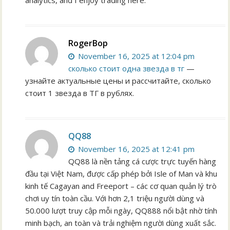
analytics, and I enjoy trading here.
RogerBop
November 16, 2025 at 12:04 pm
сколько стоит одна звезда в тг
—
узнайте актуальные цены и рассчитайте, сколько
стоит 1 звезда в ТГ в рублях.
QQ88
November 16, 2025 at 12:41 pm
QQ88 là nền tảng cá cược trực tuyến hàng
đầu tại Việt Nam, được cấp phép bởi Isle of Man và khu
kinh tế Cagayan and Freeport – các cơ quan quản lý trò
chơi uy tín toàn cầu. Với hơn 2,1 triệu người dùng và
50.000 lượt truy cập mỗi ngày, QQ888 nổi bật nhờ tính
minh bạch, an toàn và trải nghiệm người dùng xuất sắc.