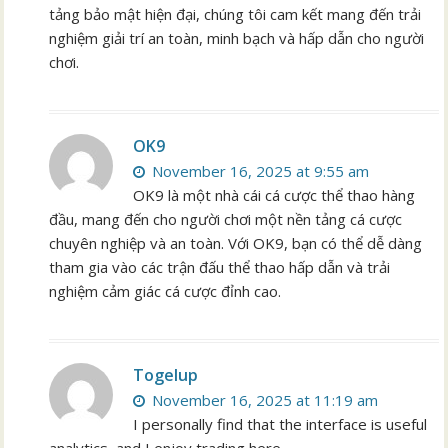
tảng bảo mật hiện đại, chúng tôi cam kết mang đến trải
nghiệm giải trí an toàn, minh bạch và hấp dẫn cho người
chơi.
OK9
November 16, 2025 at 9:55 am
OK9 là một nhà cái cá cược thể thao hàng
đầu, mang đến cho người chơi một nền tảng cá cược
chuyên nghiệp và an toàn. Với OK9, bạn có thể dễ dàng
tham gia vào các trận đấu thể thao hấp dẫn và trải
nghiệm cảm giác cá cược đỉnh cao.
Togelup
November 16, 2025 at 11:19 am
I personally find that the interface is useful