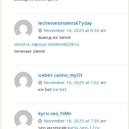
lecheniesmolenskTyday
November 16, 2025 at 6:30 am
вывод из запоя
vivod-iz-zapoya-smolensk028.ru
лечение запоя
icebet casino_myOt
November 16, 2025 at 7:02 am
ice bet
ice bet
.
kyrsi seo_fsMn
November 16, 2025 at 7:30 am
seo интенсив
kursy-seo-12.ru
.