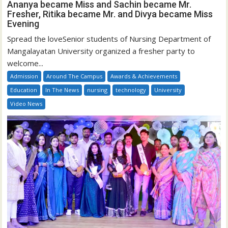
Ananya became Miss and Sachin became Mr.
Fresher, Ritika became Mr. and Divya became Miss
Evening
Spread the loveSenior students of Nursing Department of
Mangalayatan University organized a fresher party to
welcome...
Admission
Around The Campus
Awards & Achievements
Education
In The News
nursing
technology
University
Video News