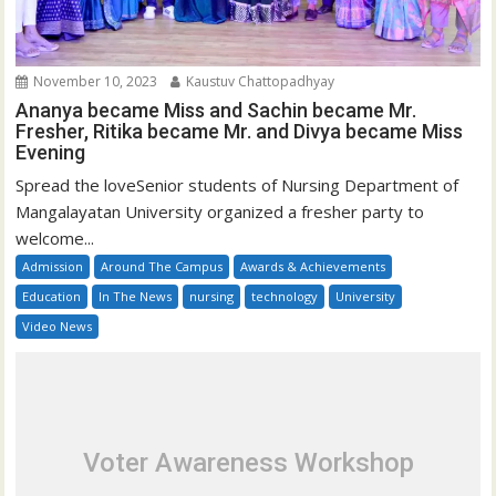
November 10, 2023
Kaustuv Chattopadhyay
Ananya became Miss and Sachin became Mr.
Fresher, Ritika became Mr. and Divya became Miss
Evening
Spread the loveSenior students of Nursing Department of
Mangalayatan University organized a fresher party to
welcome...
Admission
Around The Campus
Awards & Achievements
Education
In The News
nursing
technology
University
Video News
Voter Awareness Workshop