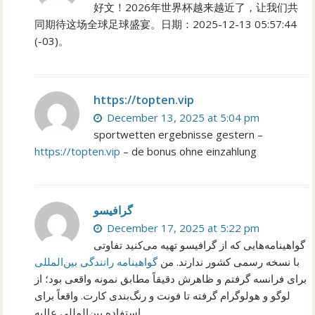
好文！2026年世界杯越来越近了，让我们共
同期待这场全球足球盛宴。日期：2025-12-13 05:57:44
(-03)。
https://topten.vip
December 13, 2025 at 5:04 pm
sportwetten ergebnisse gestern –
https://topten.vip
– de bonus ohne einzahlung
گرافیسو
December 17, 2025 at 5:22 pm
گواهینامه‌هایی که از گرافیسو تهیه می‌کنید تفاوتی
با نسخه رسمی کشور ندارند. من
گواهینامه رانندگی بین‌المللی
برای فرانسه گرفتم و ظاهرش دقیقاً مطابق نمونه واقعی بود؛ از
لوگو و هولوگرام گرفته تا فونت و رنگ‌بندی کارت. واقعاً برای
استفاده بین‌المللی عالیه.