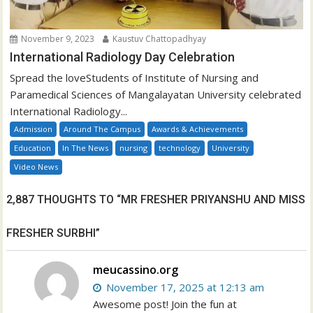
November 9, 2023
Kaustuv Chattopadhyay
International Radiology Day Celebration
Spread the loveStudents of Institute of Nursing and
Paramedical Sciences of Mangalayatan University celebrated
International Radiology...
Admission
Around The Campus
Awards & Achievements
Education
In The News
nursing
technology
University
Video News
2,887 THOUGHTS TO “MR FRESHER PRIYANSHU AND MISS
FRESHER SURBHI”
meucassino.org
November 17, 2025 at 12:13 am
Awesome post! Join the fun at