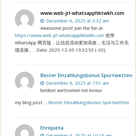
www.web-jrl-whatsapphktwkh.com
December 6, 2025 at 3:32 am
Awesome post! Join the fun at
https://www.web-jrl-whatsapphktwkh.com
使用
WhatsApp 网页版，让信息流动更加高效，生活与工作无
缝连接。 . Date: 2025-12-05 19:32:53 (-03).
Bester Einzahlungsbonus Sportwetten
December 6, 2025 at 7:01 am
betibet wettseiten mit bonus
my blog post …
Bester Einzahlungsbonus Sportwetten
Enriqueta
December 6, 2025 at 10:15 am