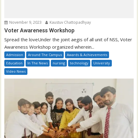
November 9, 2023
Kaustuv Chattopadhyay
Voter Awareness Workshop
Spread the loveUnder the joint aegis of all unit of NSS, Voter
Awareness Workshop organized wherein...
Admission
Around The Campus
Awards & Achievements
Education
In The News
nursing
technology
University
Video News