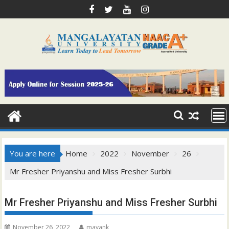
Skip
to
content
You are here
Home
2022
November
26
Mr Fresher Priyanshu and Miss Fresher Surbhi
Mr Fresher Priyanshu and Miss Fresher Surbhi
November 26, 2022
mayank