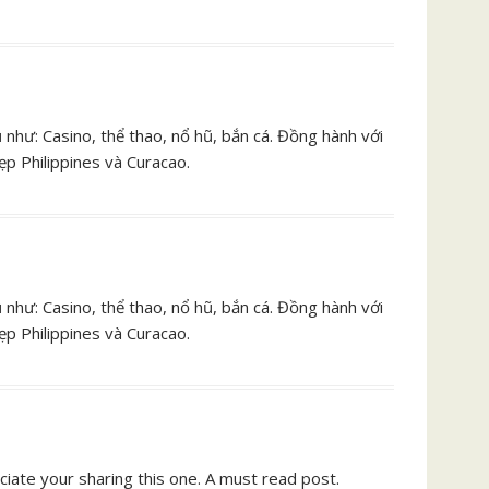
 như: Casino, thể thao, nổ hũ, bắn cá. Đồng hành với
p Philippines và Curacao.
 như: Casino, thể thao, nổ hũ, bắn cá. Đồng hành với
p Philippines và Curacao.
ciate your sharing this one. A must read post.