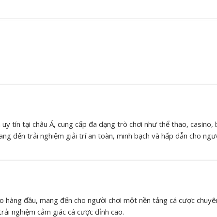
uy tín tại châu Á, cung cấp đa dạng trò chơi như thể thao, casino,
ng đến trải nghiệm giải trí an toàn, minh bạch và hấp dẫn cho ngườ
ao hàng đầu, mang đến cho người chơi một nền tảng cá cược chuyên
trải nghiệm cảm giác cá cược đỉnh cao.