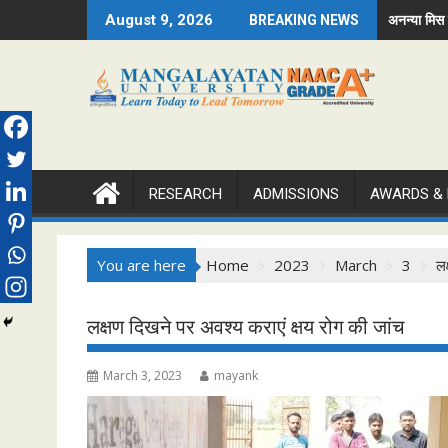
Skip
Miss and Sachin became Mr. Fresher, Ritika became Mr. and D
अनन्या मिस व सचिन मिस्टर फ्रेशर, रित
August 9, 2026
BREAKING NEWS
to
content
RESEARCH
ADMISSIONS
AWARDS &
You are here
Home
2023
March
3
लक
लक्षण दिखने पर अवश्य कराएं क्षय रोग की जांच
March 3, 2023
mayank