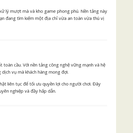
 độ xử lý mượt mà và kho game phong phú. Nền tảng này
ạn đang tìm kiếm một địa chỉ vừa an toàn vừa thú vị
ất toàn cầu. Với nền tảng công nghệ vững mạnh và hệ
ng dịch vụ mà khách hàng mong đợi.
t liên tục để tối ưu quyền lợi cho người chơi. Đây
huyên nghiệp và đầy hấp dẫn.