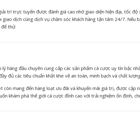
iải trí trực tuyến được đánh giá cao nhờ giao diện hiện đại, tốc
i giao dịch cùng dịch vụ chăm sóc khách hàng tận tâm 24/7. Nếu b
 để thử.
i lý hàng đầu chuyên cung cấp các sản phẩm cá cược uy tín bậc nh
đầy đủ các tiêu chuẩn khắt khe về an toàn, minh bạch và chất lượ
 còn mang đến hàng loạt ưu đãi và khuyến mãi giá trị, được cập nhậ
uốn khám phá thế giới cá cược đỉnh cao với trải nghiệm ổn định, c