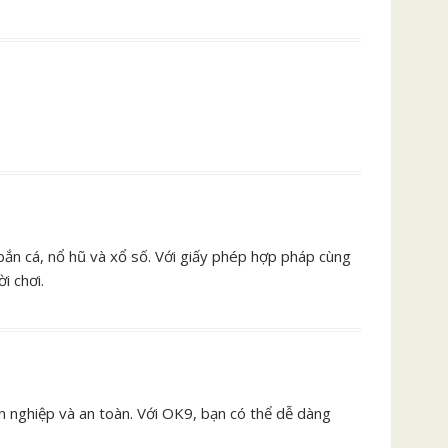
 bắn cá, nổ hũ và xổ số. Với giấy phép hợp pháp cùng
i chơi.
 nghiệp và an toàn. Với OK9, bạn có thể dễ dàng