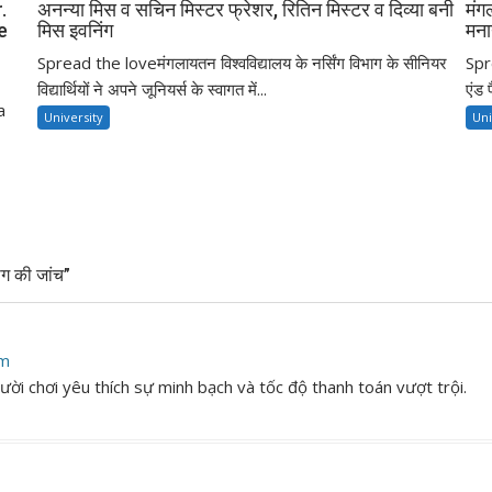
.
अनन्या मिस व सचिन मिस्टर फ्रेशर, रितिन मिस्टर व दिव्या बनी
मंग
e
मिस इवनिंग
मना
Spread the loveमंगलायतन विश्वविद्यालय के नर्सिंग विभाग के सीनियर
Spre
विद्यार्थियों ने अपने जूनियर्स के स्वागत में...
एंड 
a
University
Uni
ग की जांच”
pm
ười chơi yêu thích sự minh bạch và tốc độ thanh toán vượt trội.