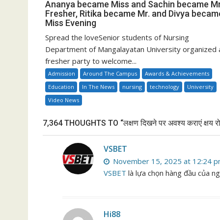
Ananya became Miss and Sachin became Mr
Fresher, Ritika became Mr. and Divya becam
Miss Evening
Spread the loveSenior students of Nursing
Department of Mangalayatan University organized 
fresher party to welcome...
Admission
Around The Campus
Awards & Achievements
Education
In The News
nursing
technology
University
Video News
7,364 THOUGHTS TO “लक्षण दिखने पर अवश्य कराएं क्षय रो
VSBET
November 15, 2025 at 12:24 
VSBET
là lựa chọn hàng đầu của ng
Hi88