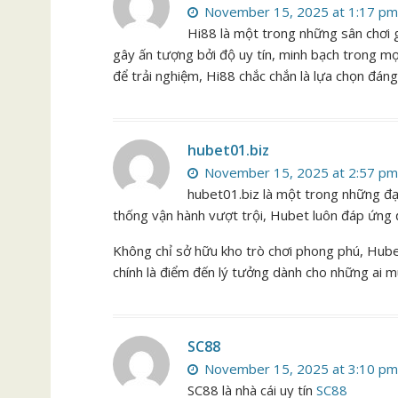
November 15, 2025 at 1:17 pm
Hi88 là một trong những sân chơi g
gây ấn tượng bởi độ uy tín, minh bạch trong mọ
để trải nghiệm, Hi88 chắc chắn là lựa chọn đáng
hubet01.biz
November 15, 2025 at 2:57 pm
hubet01.biz là một trong những đạ
thống vận hành vượt trội, Hubet luôn đáp ứng 
Không chỉ sở hữu kho trò chơi phong phú, Hubet
chính là điểm đến lý tưởng dành cho những ai m
SC88
November 15, 2025 at 3:10 pm
SC88 là nhà cái uy tín
SC88