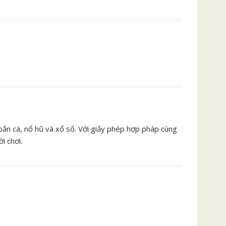
 bắn cá, nổ hũ và xổ số. Với giấy phép hợp pháp cùng
i chơi.