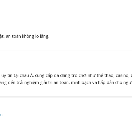
ật, an toàn không lo lắng.
uy tín tại châu Á, cung cấp đa dạng trò chơi như thể thao, casino,
ng đến trải nghiệm giải trí an toàn, minh bạch và hấp dẫn cho ngườ
pm