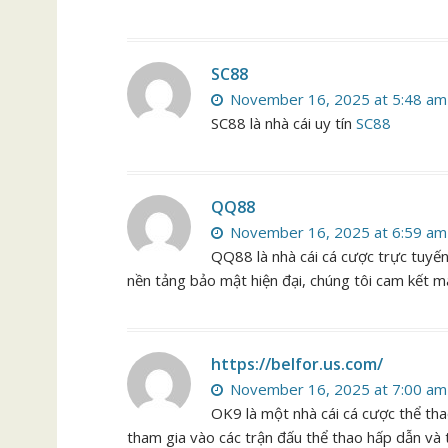
SC88
November 16, 2025 at 5:48 am
SC88 là nhà cái uy tín
SC88
QQ88
November 16, 2025 at 6:59 am
QQ88 là nhà cái cá cược trực tuyến 
nền tảng bảo mật hiện đại, chúng tôi cam kết ma
https://belfor.us.com/
November 16, 2025 at 7:00 am
OK9 là một nhà cái cá cược thể th
tham gia vào các trận đấu thể thao hấp dẫn và 