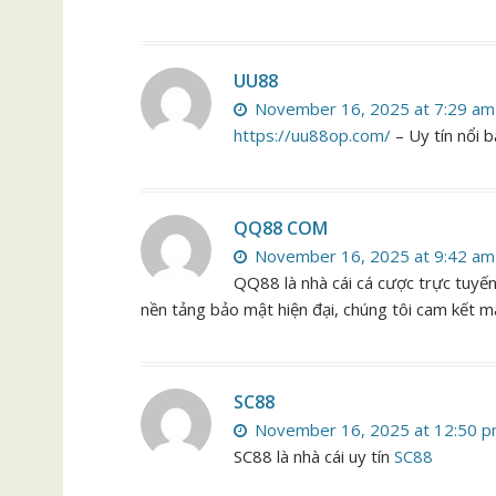
UU88
November 16, 2025 at 7:29 am
https://uu88op.com/
– Uy tín nổi b
QQ88 COM
November 16, 2025 at 9:42 am
QQ88 là nhà cái cá cược trực tuyến 
nền tảng bảo mật hiện đại, chúng tôi cam kết ma
SC88
November 16, 2025 at 12:50 
SC88 là nhà cái uy tín
SC88