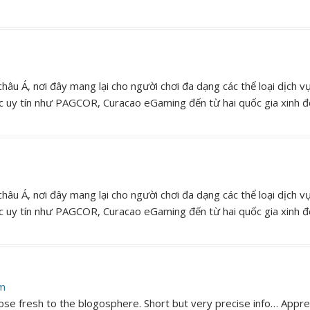
âu Á, nơi đây mang lại cho người chơi đa dạng các thể loại dịch vụ
c uy tín như PAGCOR, Curacao eGaming đến từ hai quốc gia xinh đẹ
âu Á, nơi đây mang lại cho người chơi đa dạng các thể loại dịch vụ
c uy tín như PAGCOR, Curacao eGaming đến từ hai quốc gia xinh đẹ
am
 those fresh to the blogosphere. Short but very precise info… Appre