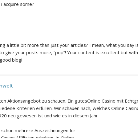
 i acquire some?
 a little bit more than just your articles? I mean, what you say i
o give your posts more, “pop”! Your content is excellent but wit
 good blog!
enwelt
ten Aktionsangebot zu schauen. Ein gutesOnline Casino mit Echt
edene Kriterien erfüllen. Wir schauen nach, welches Online Casin
020 neu gewesen ist und wie es in diesem Jahr
s schon mehrere Auszeichnungen für
asino Affiliates erhalten. In Online