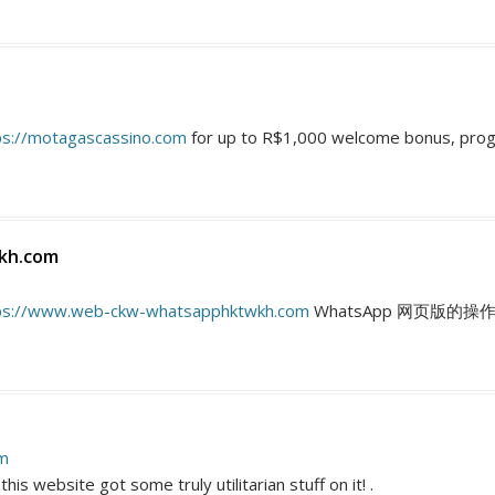
ps://motagascassino.com
for up to R$1,000 welcome bonus, progre
kh.com
ps://www.web-ckw-whatsapphktwkh.com
WhatsApp 网页版的
pm
his website got some truly utilitarian stuff on it! .