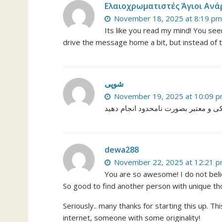
Ελαιοχρωματιστές Άγιοι Ανά
November 18, 2025 at 8:19 pm
Its like you read my mind! You see
drive the message home a bit, but instead of that
شوپی
November 19, 2025 at 10:09 
کی و معتبر بصورت نامحدود انجام دهید
dewa288
November 22, 2025 at 12:21 
You are so awesome! I do not belie
So good to find another person with unique tho
Seriously.. many thanks for starting this up. Th
internet, someone with some originality!