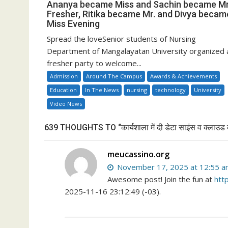
Ananya became Miss and Sachin became Mr
Fresher, Ritika became Mr. and Divya becam
Miss Evening
Spread the loveSenior students of Nursing
Department of Mangalayatan University organized 
fresher party to welcome...
Admission
Around The Campus
Awards & Achievements
Education
In The News
nursing
technology
University
Video News
639 THOUGHTS TO “कार्यशाला में दी डेटा साइंस व क्लाउड कं
meucassino.org
November 17, 2025 at 12:55 
Awesome post! Join the fun at
htt
2025-11-16 23:12:49 (-03).