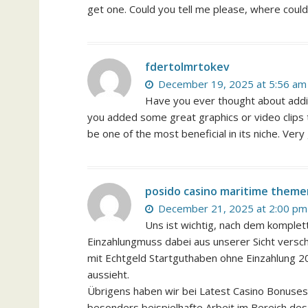
get one. Could you tell me please, where could
fdertolmrtokev
December 19, 2025 at 5:56 am
Have you ever thought about adding
you added some great graphics or video clips t
be one of the most beneficial in its niche. Very
posido casino maritime them
December 21, 2025 at 2:00 pm
Uns ist wichtig, nach dem komplet
Einzahlungmuss dabei aus unserer Sicht verschi
mit Echtgeld Startguthaben ohne Einzahlung 2
aussieht.
Übrigens haben wir bei Latest Casino Bonuse
besonders beispielhafte Arbeit im Bereich des C