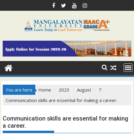
Skip
to
content
You are here
Home
2023
August
7
Communication skills are essential for making a career.
Communication skills are essential for making
a career.