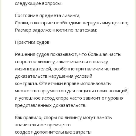
следующие вопросы:
Состояние предмета лизинга;
Сроки, в которые необходимо вернуть имущество;
Размер задолженности по платежам;
Практика судов
Решения судов показывают, что большая часть
споров по лизингу заканчивается в пользу
лизингодателей, особенно при наличии четких
доказательств нарушения условий
контракта. Ответчики вправе использовать
множество аргументов для защиты своих позиций,
и успешное исход спора часто зависит от уровня
представленных доказательств.
Как правило, споры по лизингу могут занять
значительное время, что
создает дополнительные затраты