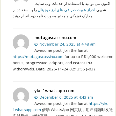
اکنون می توانید با استفاده از خدمات وب سایت
شوپی
احراز هویت صرافی های ارز دیجیتال
را با استفاده از
مدارک فیزیکی و معتبر بصورت نامحدود انجام دهید
motagascassino.com
November 24, 2025 at 4:48 am
Awesome post! Join the fun at
https://motagascassino.com
for up to R$1,000 welcome
bonus, progressive jackpots, and instant PIX
withdrawals. Date: 2025-11-24 02:13:56 (-03).
ykc-1whatsapp.com
December 6, 2025 at 4:43 am
Awesome post! Join the fun at
https://ykc-
1whatsapp.com
借助 WhatsApp 网页版，用户能随时发送
实时反馈，增强互动。 . Date: 2025-12-05 20:43:49