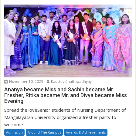
November 10, 2023
Kaustuv Chattopadhyay
Ananya became Miss and Sachin became Mr.
Fresher, Ritika became Mr. and Divya became Miss
Evening
Spread the loveSenior students of Nursing Department of
Mangalayatan University organized a fresher party to
welcome...
Admission
Around The Campus
Awards & Achievements