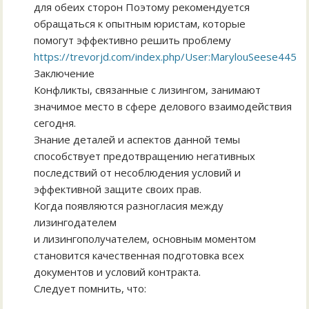
для обеих сторон Поэтому рекомендуется
обращаться к опытным юристам, которые
помогут эффективно решить проблему
https://trevorjd.com/index.php/User:MarylouSeese445
Заключение
Конфликты, связанные с лизингом, занимают
значимое место в сфере делового взаимодействия
сегодня.
Знание деталей и аспектов данной темы
способствует предотвращению негативных
последствий от несоблюдения условий и
эффективной защите своих прав.
Когда появляются разногласия между
лизингодателем
и лизингополучателем, основным моментом
становится качественная подготовка всех
документов и условий контракта.
Следует помнить, что: