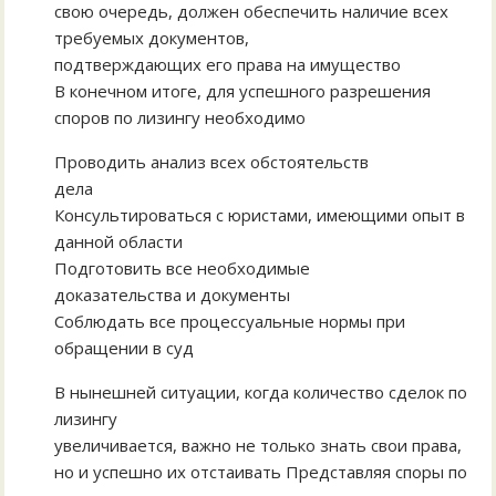
свою очередь, должен обеспечить наличие всех
требуемых документов,
подтверждающих его права на имущество
В конечном итоге, для успешного разрешения
споров по лизингу необходимо
Проводить анализ всех обстоятельств
дела
Консультироваться с юристами, имеющими опыт в
данной области
Подготовить все необходимые
доказательства и документы
Соблюдать все процессуальные нормы при
обращении в суд
В нынешней ситуации, когда количество сделок по
лизингу
увеличивается, важно не только знать свои права,
но и успешно их отстаивать Представляя споры по