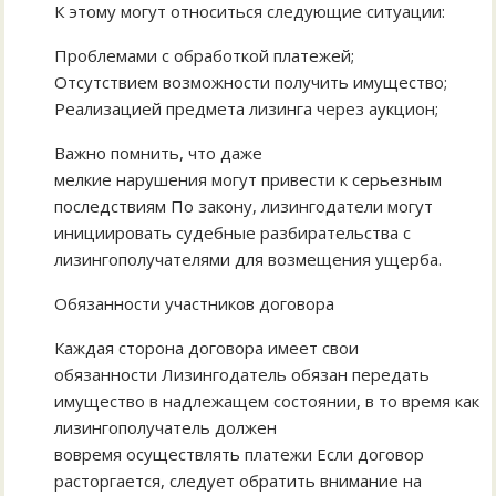
К этому могут относиться следующие ситуации:
Проблемами с обработкой платежей;
Отсутствием возможности получить имущество;
Реализацией предмета лизинга через аукцион;
Важно помнить, что даже
мелкие нарушения могут привести к серьезным
последствиям По закону, лизингодатели могут
инициировать судебные разбирательства с
лизингополучателями для возмещения ущерба.
Обязанности участников договора
Каждая сторона договора имеет свои
обязанности Лизингодатель обязан передать
имущество в надлежащем состоянии, в то время как
лизингополучатель должен
вовремя осуществлять платежи Если договор
расторгается, следует обратить внимание на