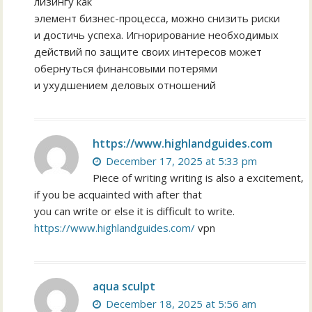
лизингу как
элемент бизнес-процесса, можно снизить риски
и достичь успеха. Игнорирование необходимых
действий по защите своих интересов может
обернуться финансовыми потерями
и ухудшением деловых отношений
https://www.highlandguides.com
December 17, 2025 at 5:33 pm
Piece of writing writing is also a excitement,
if you be acquainted with after that
you can write or else it is difficult to write.
https://www.highlandguides.com/
vpn
aqua sculpt
December 18, 2025 at 5:56 am