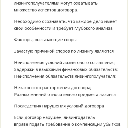
лизингополучателями могут охватывать
множество аспектов договора.
Необходимо осознавать, что каждое дело имеет
свои особенности и требует глубокого анализа.
Факторы, вызывающие споры
Зачастую причиной споров по лизингу являются:
Неисполнения условий лизингового соглашения;
Задержки в взыскании финансовых обязательств;
Неисполнения обязательств лизингополучателя;
Незаконного расторжения договора;
Разных мнений относительно предмета лизинга.
Последствия нарушения условий договора
Если договор нарушен, лизингодатель
вправе подать требование о компенсации убытков.