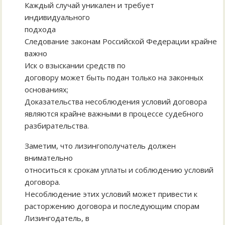
Каждый случай уникален и требует
индивидуального
подхода
Следование законам Российской Федерации крайне
важно
Иск о взыскании средств по
договору может быть подан только на законных
основаниях;
Доказательства несоблюдения условий договора
являются крайне важными в процессе судебного
разбирательства.
Заметим, что лизингополучатель должен
внимательно
относиться к срокам уплаты и соблюдению условий
договора.
Несоблюдение этих условий может привести к
расторжению договора и последующим спорам
Лизингодатель, в