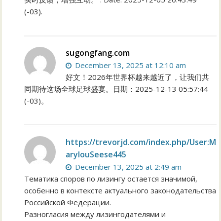
(-03).
sugongfang.com
December 13, 2025 at 12:10 am
好文！2026年世界杯越来越近了，让我们共
同期待这场全球足球盛宴。日期：2025-12-13 05:57:44
(-03)。
https://trevorjd.com/index.php/User:M
arylouSeese445
December 13, 2025 at 2:49 am
Тематика споров по лизингу остается значимой,
особенно в контексте актуального законодательства
Российской Федерации.
Разногласия между лизингодателями и