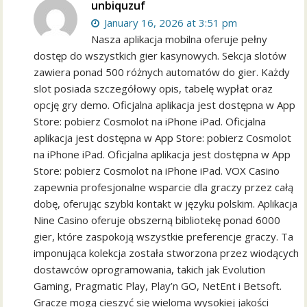
unbiquzuf
January 16, 2026 at 3:51 pm
Nasza aplikacja mobilna oferuje pełny
dostęp do wszystkich gier kasynowych. Sekcja slotów
zawiera ponad 500 różnych automatów do gier. Każdy
slot posiada szczegółowy opis, tabelę wypłat oraz
opcję gry demo. Oficjalna aplikacja jest dostępna w App
Store: pobierz Cosmolot na iPhone iPad. Oficjalna
aplikacja jest dostępna w App Store: pobierz Cosmolot
na iPhone iPad. Oficjalna aplikacja jest dostępna w App
Store: pobierz Cosmolot na iPhone iPad. VOX Casino
zapewnia profesjonalne wsparcie dla graczy przez całą
dobę, oferując szybki kontakt w języku polskim. Aplikacja
Nine Casino oferuje obszerną bibliotekę ponad 6000
gier, które zaspokoją wszystkie preferencje graczy. Ta
imponująca kolekcja została stworzona przez wiodących
dostawców oprogramowania, takich jak Evolution
Gaming, Pragmatic Play, Play’n GO, NetEnt i Betsoft.
Gracze mogą cieszyć się wieloma wysokiej jakości