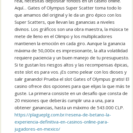
real, necesitas depositar fondos en un casino online.
Aquí… Gates of Olympus Super Scatter toma todo lo
que amamos del original y le da un giro épico con los
Super Scatters, que llevan las ganancias a niveles
divinos. Los gráficos son una obra maestra, la música te
mete de lleno en el Olimpo y los multiplicadores
mantienen la emoción en cada giro. Aunque la ganancia
máxima de 50,000x es impresionante, la alta volatilidad
requiere paciencia y un buen manejo de tu presupuesto.
Si te gustan los riesgos altos y las recompensas épicas,
este slot es para vos. ¡Es como pelear con los dioses y
salir ganando! Prueba el slot Gates of Olympus gratis! El
casino ofrece dos opciones para que elijas la que más te
guste. La primera consiste en un desafío que consta de
20 misiones que deberás cumplir una a una, para
obtener ganancias, hasta un máximo de 543.000 CLP.
https://plagueplg.com.br/resena-de-betano-la-
experiencia-definitiva-en-casinos-online-para-
jugadores-en-mexico/