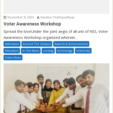
November 9, 2023
Kaustuv Chattopadhyay
Voter Awareness Workshop
Spread the loveUnder the joint aegis of all unit of NSS, Voter
Awareness Workshop organized wherein...
Admission
Around The Campus
Awards & Achievements
Education
In The News
nursing
technology
University
Video News