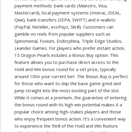
payment methods: bank cards (Maestro, Visa,
Mastercard), local payment systems (Interac, iDEAL,
Qiwi), bank transfers (SEPA, SWIFT) and e-wallets
(PayPal, Neteller, ecoPayz, Skrill). Customers can
gamble on reels from popular suppliers such as
Spinomenal, Foxium, Endorphina, Triple Edge Studios,
Leander Games. For players who prefer instant action,
15 Dragon Pearls includes a Bonus Buy option. This
feature allows you to purchase direct access to the
Hold and Win bonus round for a set price, typically
around 100x your current bet. The Bonus Buy is perfect
for those who want to skip the base game grind and
jump straight into the most exciting part of the slot.
While it comes at a premium, the guarantee of entering
the bonus round with its high win potential makes it a
popular choice among high-stakes players and those
who enjoy frequent bonus action. It’s a convenient way
to experience the thrill of the Hold and Win feature