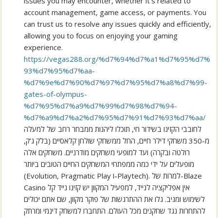
issues you may encounter, whether it’s related to
account management, game access, or payments. You
can trust us to resolve any issues quickly and efficiently,
allowing you to focus on enjoying your gaming
experience.
https://vegas288.org/%d7%94%d7%a1%d7%95%d7%
93%d7%95%d7%aa-
%d7%9e%d7%90%d7%97%d7%95%d7%a8%d7%99-
gates-of-olympus-
%d7%95%d7%a9%d7%99%d7%98%d7%94-
%d7%a9%d7%a2%d7%95%d7%91%d7%93%d7%aa/
לחובבי הקזינו בשידור חי, תוכלו ליהנות ממבחר רחב של למעלה
מ-350 משחקי דילר חיים, החל ממשחקי שולחן קלאסיים (בלק ג’ק,
רולטה ובקרה) ועד למופעי משחקים מודרניים. משחקים אלה
מופעלים על ידי כמה ממפתחי המשחקים החיים הטובים ביותר
(Evolution, Pragmatic Play ו-Playtech). למרות של-Blaze
Casino אין אפליקציה לנייד, למפעיל המקוון יש קזינו נייד קל
לשימוש ומגיב. גלו את ההתרגשות של פוקר מקוון, שם אתם יכולים
להתחרות נגד שחקנים מכל העולם. התחברו למשחק דינמי ומרתק