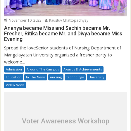
November 10, 2023
Kaustuv Chattopadhyay
Ananya became Miss and Sachin became Mr.
Fresher, Ritika became Mr. and Divya became Miss
Evening
Spread the loveSenior students of Nursing Department of
Mangalayatan University organized a fresher party to
welcome...
Admission
Around The Campus
Awards & Achievements
Education
In The News
nursing
technology
University
Video News
Voter Awareness Workshop