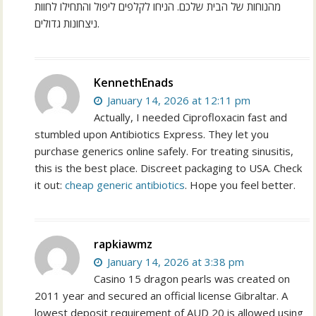
מהנוחות של הבית שלכם. הניחו לקלפים ליפול והתחילו לחוות
ניצחונות גדולים.
KennethEnads
January 14, 2026 at 12:11 pm
Actually, I needed Ciprofloxacin fast and
stumbled upon Antibiotics Express. They let you
purchase generics online safely. For treating sinusitis,
this is the best place. Discreet packaging to USA. Check
it out:
cheap generic antibiotics
. Hope you feel better.
rapkiawmz
January 14, 2026 at 3:38 pm
Casino 15 dragon pearls was created on
2011 year and secured an official license Gibraltar. A
lowest deposit requirement of AUD 20 is allowed using