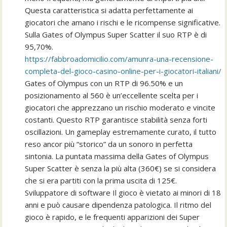
Questa caratteristica si adatta perfettamente ai
giocatori che amano i rischi e le ricompense significative.
Sulla Gates of Olympus Super Scatter il suo RTP è di
95,70%.
https://fabbroadomicilio.com/amunra-una-recensione-
completa-del-gioco-casino-online-per-i-giocatori-italiani/
Gates of Olympus con un RTP di 96.50% e un
posizionamento al 560 è un’eccellente scelta per i
giocatori che apprezzano un rischio moderato e vincite
costanti. Questo RTP garantisce stabilità senza forti
oscillazioni. Un gameplay estremamente curato, il tutto
reso ancor più “storico” da un sonoro in perfetta
sintonia. La puntata massima della Gates of Olympus
Super Scatter è senza la più alta (360€) se si considera
che si era partiti con la prima uscita di 125€.
Sviluppatore di software Il gioco è vietato ai minori di 18
anni e può causare dipendenza patologica. Il ritmo del
gioco è rapido, e le frequenti apparizioni dei Super