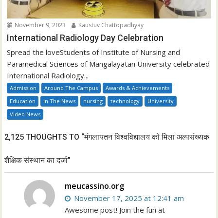
November 9, 2023
Kaustuv Chattopadhyay
International Radiology Day Celebration
Spread the loveStudents of Institute of Nursing and
Paramedical Sciences of Mangalayatan University celebrated
International Radiology...
Admission
Around The Campus
Awards & Achievements
Education
In The News
nursing
technology
University
Video News
2,125 THOUGHTS TO “मंगलायतन विश्वविद्यालय को मिला अल्पसंख्यक
शैक्षिक संस्थान का दर्जा”
meucassino.org
November 17, 2025 at 12:41 am
Awesome post! Join the fun at